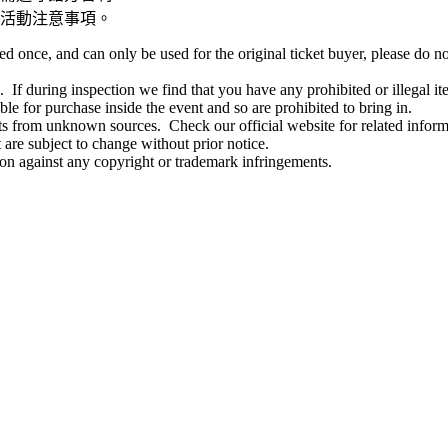
活動注意事項。
once, and can only be used for the original ticket buyer, please do not
. If during inspection we find that you have any prohibited or illegal ite
le for purchase inside the event and so are prohibited to bring in.
kets from unknown sources. Check our official website for related info
 are subject to change without prior notice.
ion against any copyright or trademark infringements.