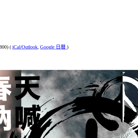
800)
(
iCal/Outlook
,
Google 日曆
)