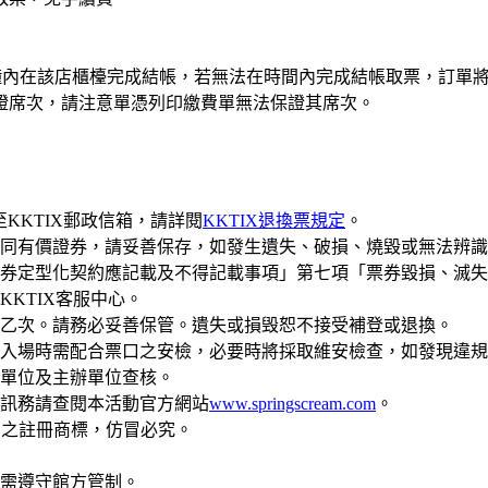
10分鐘內在該店櫃檯完成結帳，若無法在時間內完成結帳取票，訂
證席次，請注意單憑列印繳費單無法保證其席次。
達至KKTIX郵政信箱，請詳閱
KKTIX退換票規定
。
同有價證券，請妥善保存，如發生遺失、破損、燒毀或無法辨識
券定型化契約應記載及不得記載事項」第七項「票券毀損、滅失
KTIX客服中心。
乙次。請務必妥善保管。遺失或損毁恕不接受補登或退換。
入場時需配合票口之安檢，必要時將採取維安檢查，如發現違規
單位及主辦單位查核。
訊務請查閱本活動官方網站
www.springscream.com
。
公司」之註冊商標，仿冒必究。
需遵守館方管制。