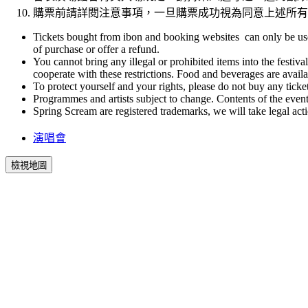
購票前請詳閱注意事項，一旦購票成功視為同意上述所有
Tickets bought from ibon and booking websites can only be used 
of purchase or offer a refund.
You cannot bring any illegal or prohibited items into the festival
cooperate with these restrictions. Food and beverages are availab
To protect yourself and your rights, please do not buy any tic
Programmes and artists subject to change. Contents of the event
Spring Scream are registered trademarks, we will take legal act
演唱會
檢視地圖