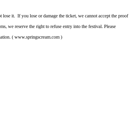
 lose it. If you lose or damage the ticket, we cannot accept the proof
ms, we reserve the right to refuse entry into the festival. Please
rmation. ( www.springscream.com )