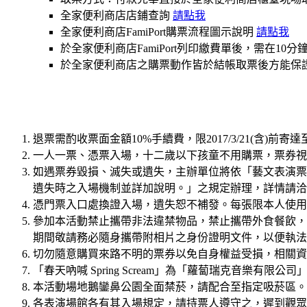
全家便利商店店鋪查詢
請點我
全家便利商店FamiPort購票流程圖示說明
請點我
於全家便利商店FamiPort列印繳費單後，需在
於全家便利商店之購票動作皆於結帳取票後方能保
退票需酌收票面金額10%手續費，限2017/3/21(含)前寄
一人一票、憑票入場，十二歲以下孩童不用購票，票券視
如遇票券毀損、滅失或遺失，主辦單位將依「藝文表演票
遺失時之入場機制並詳加說明。」之規定辦理，詳情請洽K
憑門票入口處換證入場，遺失恕不補發。每張限本人使用
參加本活動禁止攜帶非法違禁物品，禁止攜帶外食餐飲，
期間敬請務必隨身攜帶附相片之身份證明文件，以便執法
切勿隨意購買來路不明的票券以免自身權益受損，相關資
「春天吶喊 Spring Scream」為「蘿蔔瑞克音樂有限
本活動場地鵝鑾鼻公園全面禁菸，請配合至指定吸菸區。
各表演場館各有其入場規定，請持票人遵守之，遲到觀眾