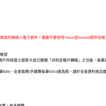
寫的聯絡人電子郵件，盡量不要使用Yahoo或Hotmail郵件
擬帳號
戶所核發之提款卡並已開通「非約定帳戶轉帳」之功能，每筆訂單若
49)、全家取票(手續費每筆$30/4張為限，請於全家便利商店
取票，免手續費